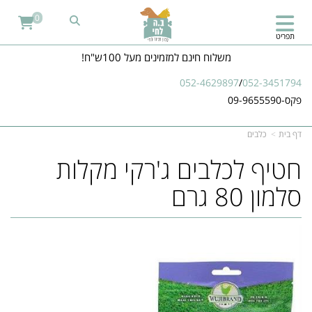
0
תפריט
משלוח חינם למזמינים מעל 100ש"ח!
052-4629897
/
052-3451794
פקס-09-9655590
דף בית
כלבים
חטיף לכלבים ג'רקי מקלות
סלמון 80 גרם