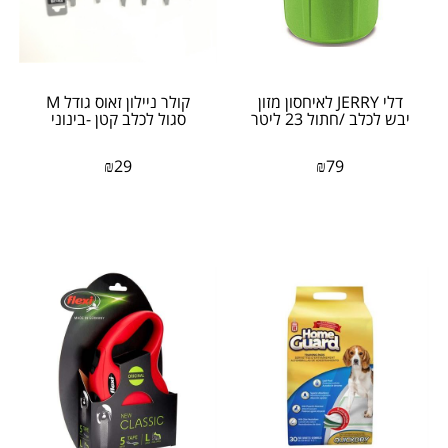
דלי JERRY לאיחסון מזון
​קולר ניילון זאוס גודל M
יבש לכלב /חתול 23 ליטר
סגול לכלב קטן -בינוני
₪
29
₪
79