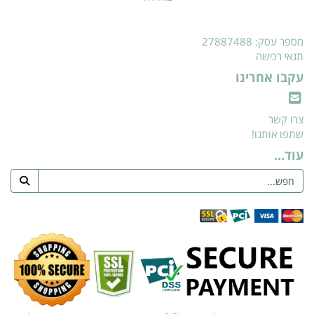
מספר עסק: 27887488
תנאי רכישה
עקבו אחרינו
צרו קשר
שתפו אותנו!
עוד...