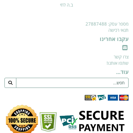
ב.ה לחי
מספר עסק: 27887488
תנאי רכישה
עקבו אחרינו
צרו קשר
שתפו אותנו!
עוד...