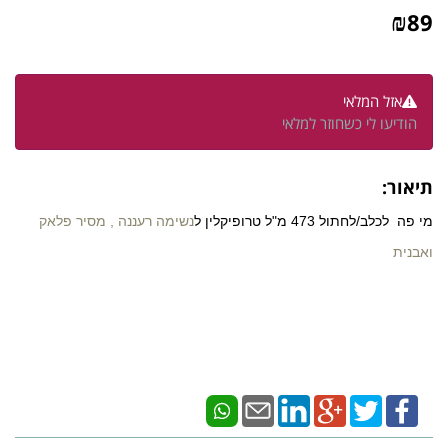
₪
89
אזל המלאי
הודיעו לי כשחוזר למלאי
תיאור:
מי פה לכלב/לחתול 473 מ"ל טרופיקלין ל
נשימה רעננה , מסיר פלאק
ואבנית