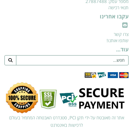
מספר עסק: 27887488
תנאי רכישה
עקבו אחרינו
צרו קשר
שתפו אותנו!
עוד...
אתר זה מאובטח על-ידי תקן PCI, סטנדרט האבטחה המחמיר בעולם
לרכישות באינטרנט