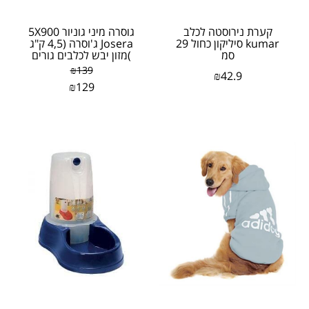
קערת נירוסטה לכלב
גוסרה מיני גוניור 5X900
kumar סיליקון כחול 29
Josera ג'וסרה (4,5 ק"ג
סמ
)מזון יבש לכלבים גורים
מגזע קטן
₪
139
₪
42.9
₪
129