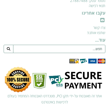
מספר עסק: 27887488
תנאי רכישה
עקבו אחרינו
צרו קשר
שתפו אותנו!
עוד...
אתר זה מאובטח על-ידי תקן PCI, סטנדרט האבטחה המחמיר בעולם
לרכישות באינטרנט