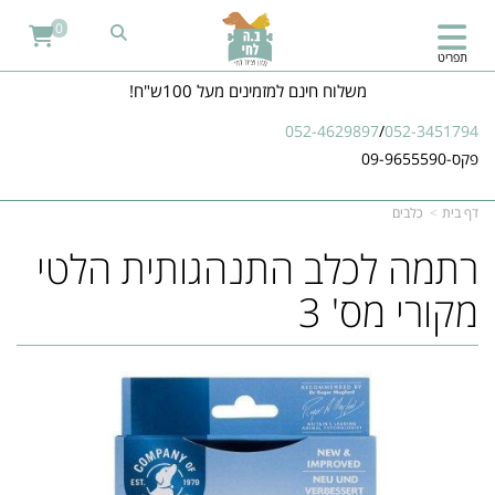
0
תפריט
משלוח חינם למזמינים מעל 100ש"ח!
052-4629897
/
052-3451794
פקס-09-9655590
דף בית
כלבים
רתמה לכלב התנהגותית הלטי
מקורי מס' 3