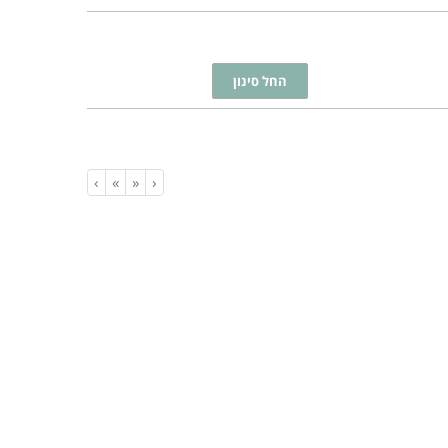
›
»
«
‹