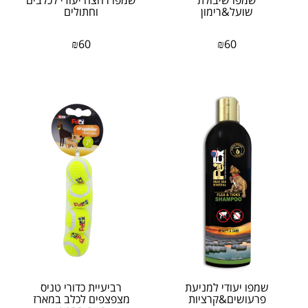
שמפו שיבולת
שמפו רחצה יעודי לכלבים
שועל&רימון
וחתולים
₪
60
₪
60
שמפו יעודי למניעת
רביעיית כדורי טניס
פרעושים&קרציות
מצפצפים לכלב במארז