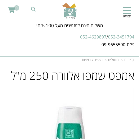
0
תפריט
משלוח חינם למזמינים מעל 100ש"ח!
052-4629897
/
052-3451794
פקס-09-9655590
דף בית
חתולים
היגיינה וטיפוח
אמפט שמפו אלוורה 250 מ"ל