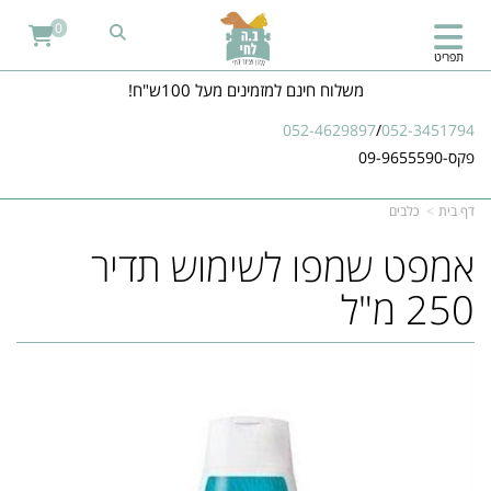
0
תפריט
משלוח חינם למזמינים מעל 100ש"ח!
052-4629897
/
052-3451794
פקס-09-9655590
דף בית
כלבים
אמפט שמפו לשימוש תדיר
250 מ"ל