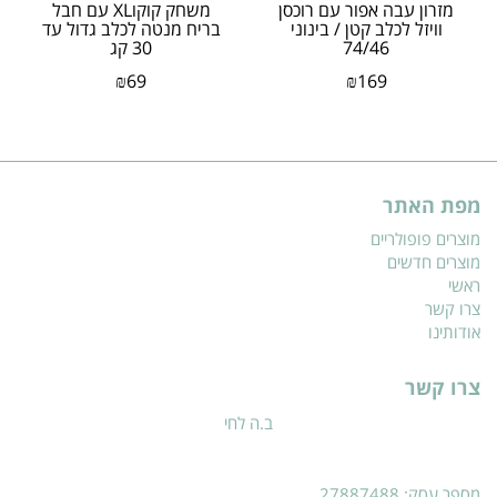
מזרון עבה אפור עם רוכסן
משחק קוקוXL עם חבל
וויזל לכלב קטן / בינוני
בריח מנטה לכלב גדול עד
74/46
30 קג
₪
69
₪
169
מפת האתר
מוצרים פופולריים
מוצרים חדשים
ראשי
צרו קשר
אודותינו
צרו קשר
ב.ה לחי
מספר עסק: 27887488