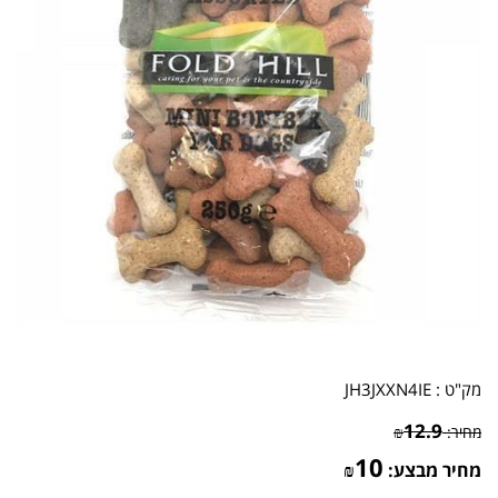
מק"ט :
JH3JXXN4IE
12.9
מחיר:
₪
10
מחיר מבצע:
₪