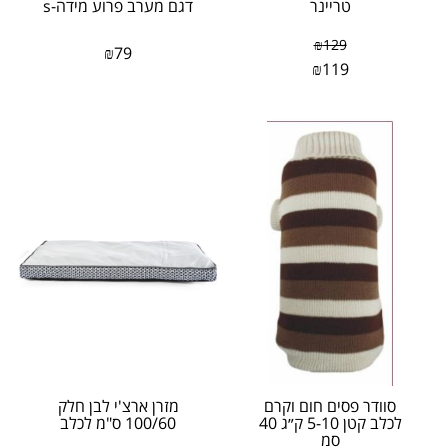
טריינר
דגם מערב פרוע מידה-s
₪
129
₪
79
₪
119
סוודר פסים חום וקרם
מזרן ארצ'י לבן חלק
לכלב קטן 5-10 ק״ג 40
100/60 ס"מ לכלב
סמ