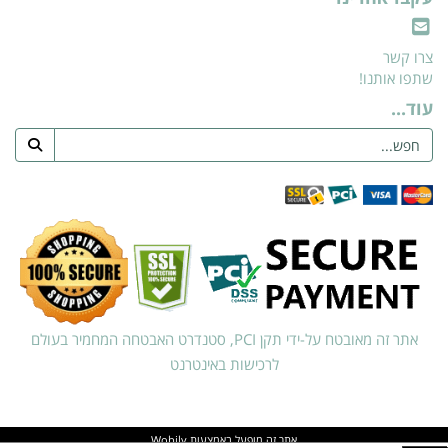
צרו קשר
שתפו אותנו!
עוד...
אתר זה מאובטח על-ידי תקן PCI, סטנדרט האבטחה המחמיר בעולם
לרכישות באינטרנט
אתר זה מופעל באמצעות
Wobily