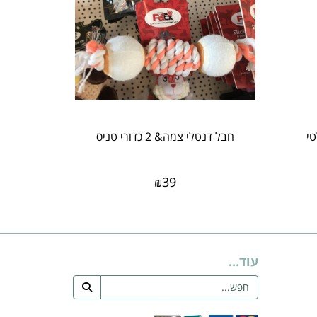
י
חבל דנטלי צמה& 2 כדורי טניס
₪
39
עוד...