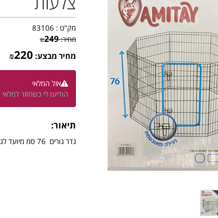
צלעות
מק"ט :
83106
249
מחיר:
₪
220
מחיר מבצע:
₪
אזל המלאי
הודיעו לי כשחוזר למלאי
תיאור:
גדר גורים 76 סמ מיועד לגזע קטן עד בינוני מתאים לחינוך ואילוף גורים