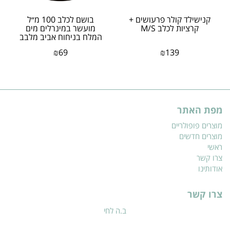
קנישילד קולר פרעושים +
בושם לכלב 100 מ״ל
קרציות לכלב M/S
מועשר במינרלים מים
המלח בניחוח אביב מלבב
של פטקס
₪
69
₪
139
מפת האתר
מוצרים פופולריים
מוצרים חדשים
ראשי
צרו קשר
אודותינו
צרו קשר
ב.ה לחי