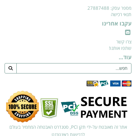
מספר עסק: 27887488
תנאי רכישה
עקבו אחרינו
צרו קשר
שתפו אותנו!
עוד...
אתר זה מאובטח על-ידי תקן PCI, סטנדרט האבטחה המחמיר בעולם
לרכישות באינטרנט