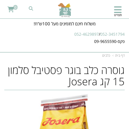
0
תפריט
משלוח חינם למזמינים מעל 100ש"ח!
052-4629897
/
052-3451794
פקס-09-9655590
דף בית
כלבים
גוסרה כלב בוגר פסטיבל סלמון
15 קג Josera