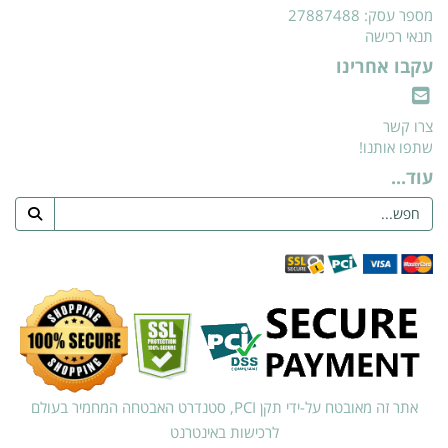
מספר עסק: 27887488
תנאי רכישה
עקבו אחרינו
צרו קשר
שתפו אותנו!
עוד...
אתר זה מאובטח על-ידי תקן PCI, סטנדרט האבטחה המחמיר בעולם
לרכישות באינטרנט