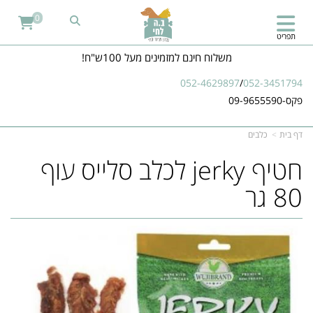
0
תפריט
משלוח חינם למזמינים מעל 100ש"ח!
052-4629897
/
052-3451794
פקס-09-9655590
דף בית
כלבים
חטיף jerky לכלב סלייס עוף
80 גר