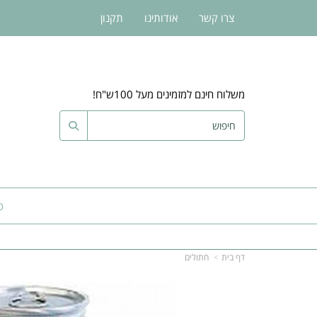
צרו קשר
אודותינו
תקנון
משלוח חינם למזמינים מעל 100ש"ח!
כ
דף בית
חתולים