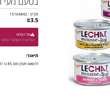
בטעם מעי ו
מק"ט :
15164842
₪
3.5
אזל המלאי
הודיעו לי כשחוזר למלאי
תיאור:
להשאט מעדן מוס 85 גר לחתול בטעם מעי וכבש