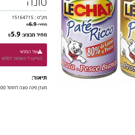
טונה
מק"ט :
15164715
6.9
מחיר:
₪
5.9
מחיר מבצע:
₪
אזל המלאי
הודיעו לי כשחוזר למלאי
תיאור:
מעדן פינה טונה לחתול 400 גר