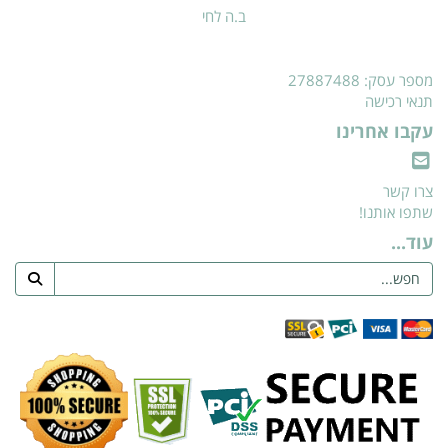
ב.ה לחי
מספר עסק: 27887488
תנאי רכישה
עקבו אחרינו
צרו קשר
שתפו אותנו!
עוד...