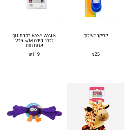
קליקר לאילוף
EASY WALK רתמת גוף
לכלב מידה S/M צבע
אדום תות
₪
119
₪
25