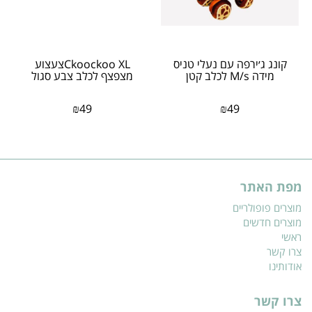
קונג ג׳ירפה עם נעלי טניס
Ckoockoo XLצעצוע
מידה M/s לכלב קטן
מצפצף לכלב צבע סגול
₪
49
₪
49
מפת האתר
מוצרים פופולריים
מוצרים חדשים
ראשי
צרו קשר
אודותינו
צרו קשר