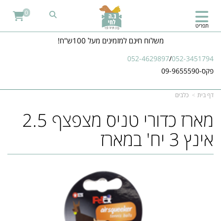
0
תפריט
משלוח חינם למזמינים מעל 100ש"ח!
052-4629897
/
052-3451794
פקס-09-9655590
דף בית
כלבים
מארז כדורי טניס מצפצף 2.5
אינץ 3 יח' במארז