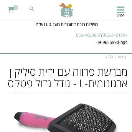
0
תפריט
משלוח חינם למזמינים מעל 100ש"ח!
052-4629897
/
052-3451794
פקס-09-9655590
דף בית
כלבים
מברשת פרווה עם ידית סיליקון
ארגונומית-L - גודל גדול פטקס