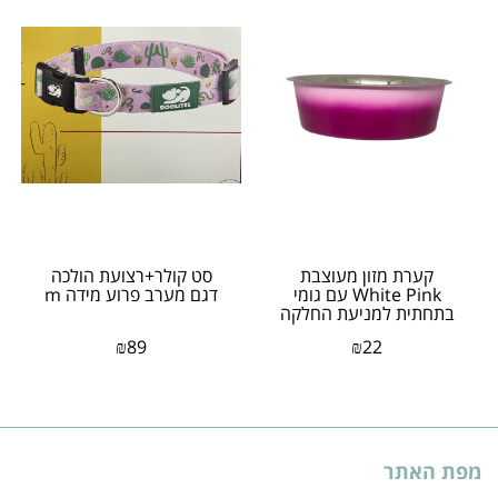
קערת מזון מעוצבת
סט קולר+רצועת הולכה
White Pink עם גומי
דגם מערב פרוע מידה m
בתחתית למניעת החלקה
בנפח 0.30 ליטר
₪
89
₪
22
מפת האתר