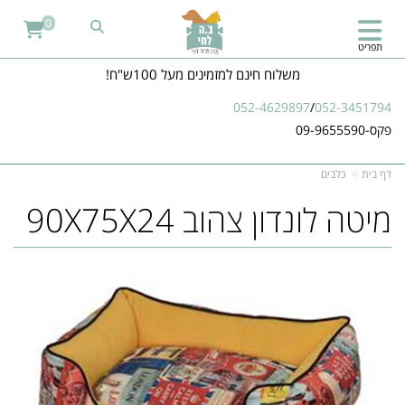
0
תפריט
משלוח חינם למזמינים מעל 100ש"ח!
052-4629897
/
052-3451794
פקס-09-9655590
דף בית
כלבים
מיטה לונדון צהוב 90X75X24