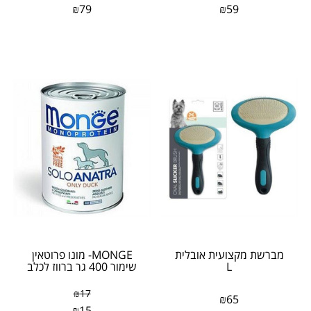
₪
79
₪
59
מברשת מקצועית אובלית
MONGE- מונו פרוטאין
L
שימור 400 גר ברווז לכלב
₪
17
₪
65
₪
15