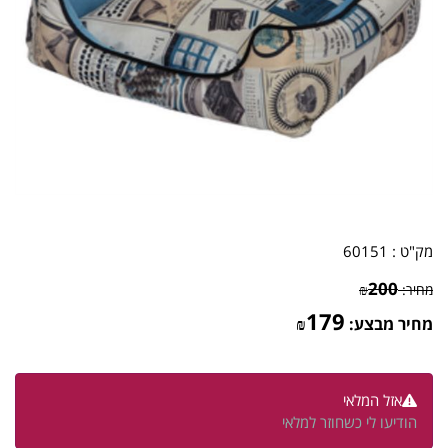
מק"ט :
60151
200
מחיר:
₪
179
מחיר מבצע:
₪
אזל המלאי
הודיעו לי כשחוזר למלאי