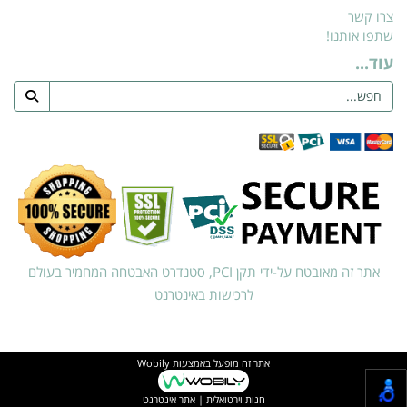
צרו קשר
שתפו אותנו!
עוד...
אתר זה מאובטח על-ידי תקן PCI, סטנדרט האבטחה המחמיר בעולם
לרכישות באינטרנט
אתר זה מופעל באמצעות
Wobily
חנות וירטואלית | אתר אינטרנט