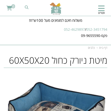
0
תפריט
משלוח חינם למזמינים מעל 100ש"ח!
052-4629897
/
052-3451794
פקס-09-9655590
דף בית
כלבים
מיטת ניורק כחול 60X50X20