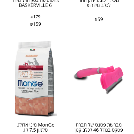
מעיל +כובע ירוק זוהר
מחסום פה בסקרוויל מידה
לכלב מידה s
6 BASKERVILLE
₪
179
₪
59
₪
159
מברשת פטנט של חברת
MonGe מיני אדולט
פטקס בגודל 46 לכלב קטן
סלמון 7.5 קג