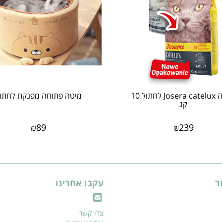
גוסרה Josera catelux לחתול 10
מיטה פתוחה מפנקת לחתו
קג
₪
89
₪
239
ר
עקבו אחרינו
צרו קשר