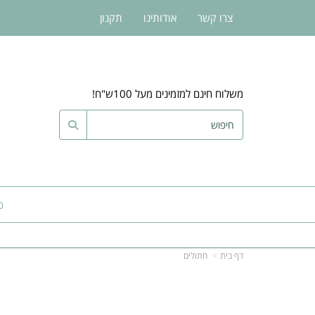
צרו קשר
אודותינו
תקנון
משלוח חינם למזמינים מעל 100ש"ח!
כ
דף בית
חתולים