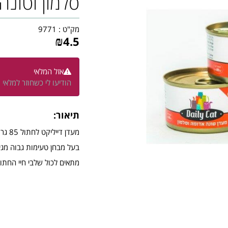
סלמון וטונה
מק"ט :
9771
₪
4.5
אזל המלאי
הודיעו לי כשחוזר למלאי
תיאור:
מעדן דייליקט לחתול 85 גר בטעם סלמון וטונה
בעל מבחן טעימות גבוה מגי
מתאים לכול שלבי חיי החתול