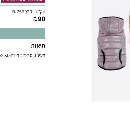
מק"ט :
B-756920
₪
90
תיאור:
מעיל טיס לכלב מידה-XL -צבע בז מעיל איכותי לכלב