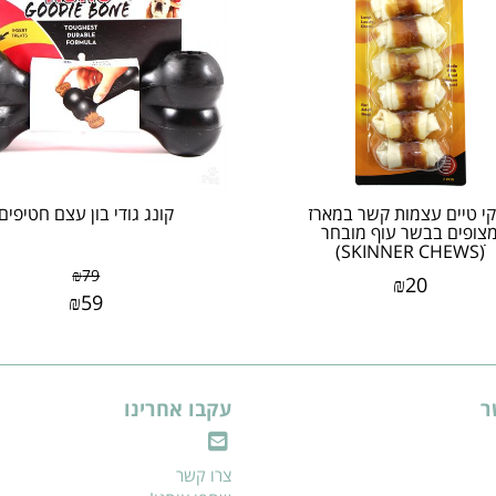
קי טיים עצמות קשר במארז
קונג גודי בון עצם חטיפים
צופים בבשר עוף מובחר
(SKINNER CHEWSׂׂ)
₪
79
₪
20
₪
59
ר
עקבו אחרינו
צרו קשר