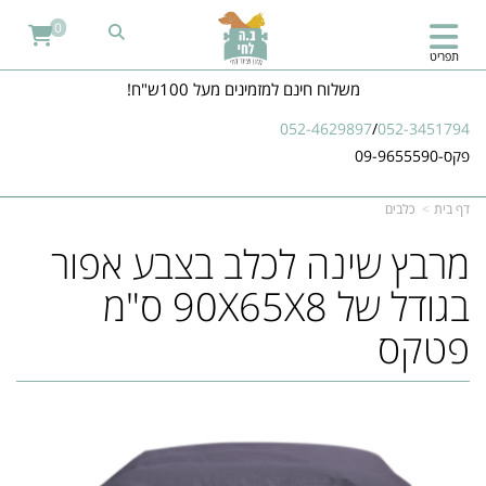
0
תפריט
משלוח חינם למזמינים מעל 100ש"ח!
052-4629897
/
052-3451794
פקס-09-9655590
דף בית
כלבים
מרבץ שינה לכלב בצבע אפור
בגודל של 90X65X8 ס"מ
פטקס