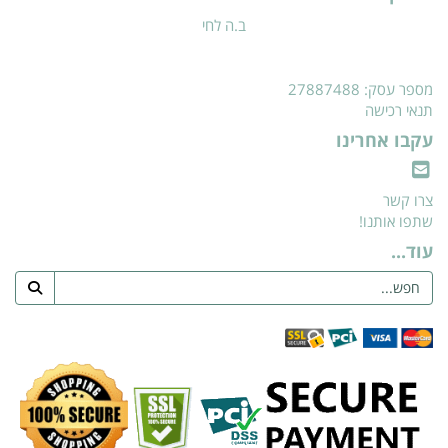
ב.ה לחי
מספר עסק: 27887488
תנאי רכישה
עקבו אחרינו
צרו קשר
שתפו אותנו!
עוד...