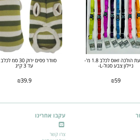
רצועת הולכה זאוס לכלב 1.8 מ'-
סוודר פסים ירוק 30 סמ 
ניילון צבע סגול-L-
עד 3 ק״ג
₪
39.9
₪
59
ר
עקבו אחרינו
צרו קשר