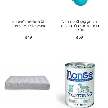
משחק קוקוXL עם חבל
Ckoockoo XLצעצוע
בריח מנטה לכלב גדול עד
מצפצף לכלב צבע צהוב
30 קג
₪
49
₪
69