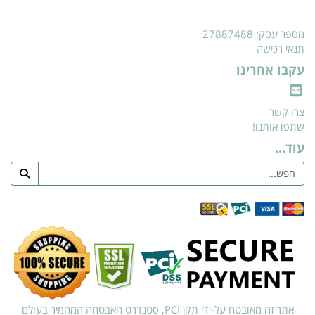
מספר עסק: 27887488
תנאי רכישה
עקבו אחרינו
צרו קשר
שתפו אותנו!
עוד...
אתר זה מאובטח על-ידי תקן PCI, סטנדרט האבטחה המחמיר בעולם