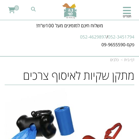
0
תפריט
משלוח חינם למזמינים מעל 100ש"ח!
052-4629897
/
052-3451794
פקס-09-9655590
דף בית
כלבים
מתקן שקיות לאיסוף צרכים