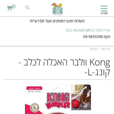
0
תפריט
משלוח חינם למזמינים מעל 100ש"ח!
052-4629897
/
052-3451794
פקס-09-9655590
דף בית
כלבים
Kong וולבר האכלה לכלב -
קונג-L-