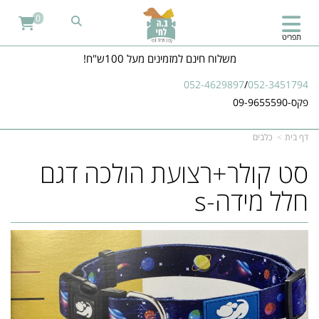
0
תפריט
משלוח חינם למזמינים מעל 100ש"ח!
052-4629897
/
052-3451794
פקס-09-9655590
דף בית
כלבים
סט קולר+רצועת הולכה דגם
חלל מידה-s