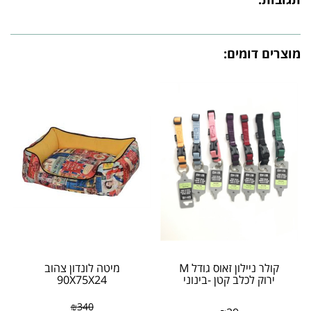
מוצרים דומים:
​קולר ניילון זאוס גודל M
מיטה לונדון צהוב
ירוק לכלב קטן -בינוני
90X75X24
₪
340