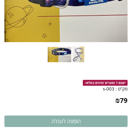
ישנם 1 מוצרים זמינים במלאי.
מק"ט :
003-s
₪
79