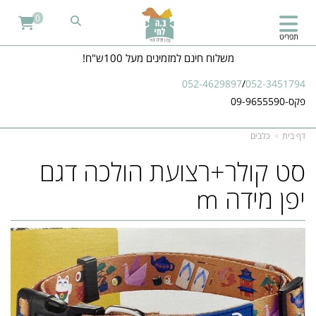
0
תפריט
משלוח חינם למזמינים מעל 100ש"ח!
052-4629897
/
052-3451794
פקס-09-9655590
דף בית
כלבים
סט קולר+רצועת הולכה דגם
יפן מידה m