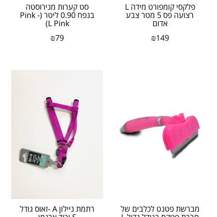
פלקסי קומפורט מידה L
סט קערות מנירוסטה
רצועה פס 5 מטר צבע
בנפח 0.90 ליטר (Pink -
אדום
L Pink)
₪
79
₪
149
מברשת פטנט לכלבים של
רתמת ניילון A -זאוס גודל