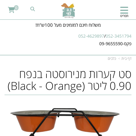
0
תפריט
משלוח חינם למזמינים מעל 100ש"ח!
052-4629897
/
052-3451794
פקס-09-9655590
דף בית
כלבים
סט קערות מנירוסטה בנפח
0.90 ליטר (Black - Orange)