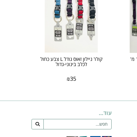
רצועת הולכה ניילון -זאוס-1.2 מ'
​קולר ניילון זאוס גודל L צבע כחול
לכלב בינוני-גדול
₪
35
עוד...