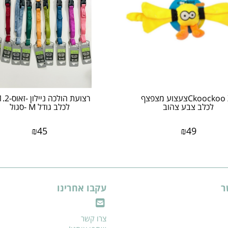
Ckoockoo XLצעצוע מצפצף
לכלב צבע צהוב
לכלב גודל M -סגול
₪
45
₪
49
ר
עקבו אחרינו
צרו קשר