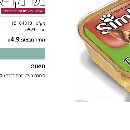
בשר בקר+א
ישנם 8 מוצרים זמינים במלאי.
מק"ט :
15164813
5.9
מחיר:
₪
4.9
מחיר מבצע:
₪
תיאור:
סימבה מעדן פטה לכלב 300 גר -בקר ואפונה-