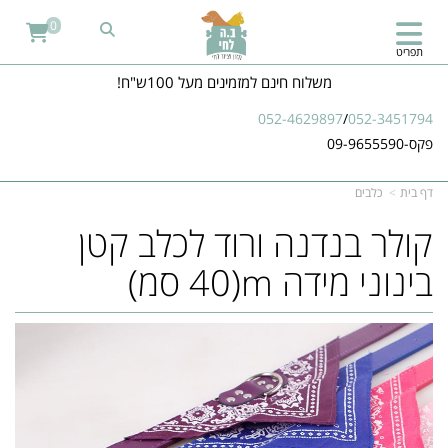
0
תפריט
משלוח חינם למזמינים מעל 100ש"ח!
052-4629897
/
052-3451794
פקס-09-9655590
דף בית
כלבים
קולר בנדנה ורוד לכלב קטן
בינוני מידה m(40 סמ)