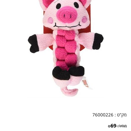
מק"ט :
76000226
69
מחיר:
₪