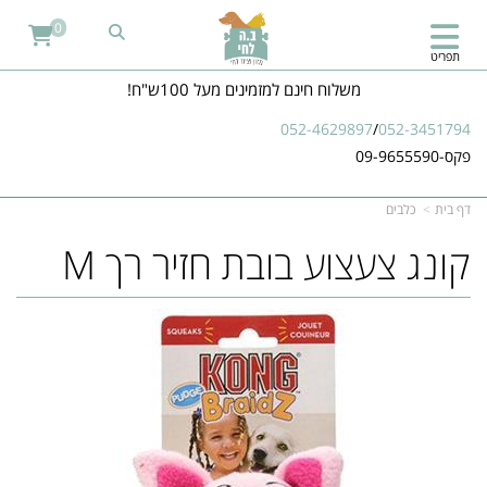
0
תפריט
משלוח חינם למזמינים מעל 100ש"ח!
052-4629897
/
052-3451794
פקס-09-9655590
דף בית
כלבים
קונג צעצוע בובת חזיר רך M