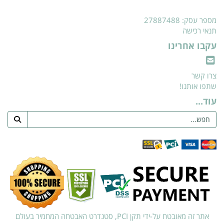
מספר עסק: 27887488
תנאי רכישה
עקבו אחרינו
צרו קשר
שתפו אותנו!
עוד...
אתר זה מאובטח על-ידי תקן PCI, סטנדרט האבטחה המחמיר בעולם