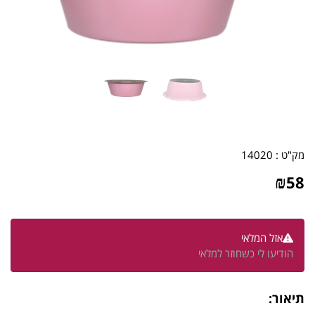
מק"ט :
14020
₪
58
אזל המלאי
הודיעו לי כשחוזר למלאי
תיאור: