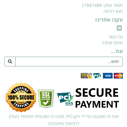
מספר עסק: 27887488
תנאי רכישה
עקבו אחרינו
צרו קשר
שתפו אותנו!
עוד...
אתר זה מאובטח על-ידי תקן PCI, סטנדרט האבטחה המחמיר בעולם
לרכישות באינטרנט