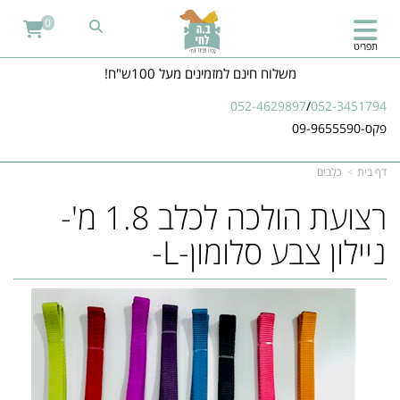
0
תפריט
משלוח חינם למזמינים מעל 100ש"ח!
052-4629897
/
052-3451794
פקס-09-9655590
דף בית
כלבים
רצועת הולכה לכלב 1.8 מ'-
ניילון צבע סלומון-L-