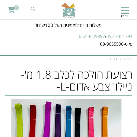
0
תפריט
משלוח חינם למזמינים מעל 100ש"ח!
052-4629897
/
052-3451794
פקס-09-9655590
דף בית
כלבים
רצועת הולכה לכלב 1.8 מ'-
ניילון צבע אדום-L-