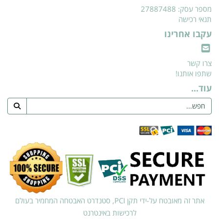
מספר עסק: 27887488
תנאי רכישה
עקבו אחרינו
צרו קשר
שתפו אותנו!
עוד...
אתר זה מאובטח על-ידי תקן PCI, סטנדרט האבטחה המחמיר בעולם
לרכישות באינטרנט