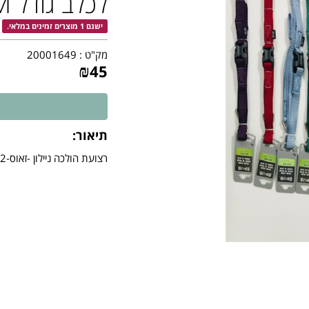
לכלב גודל M -סגול
ישנם 1 מוצרים זמינים במלאי.
מק"ט :
20001649
₪
45
תיאור:
רצועת הולכה ניילון -זאוס-1.2 מ' לכלב גודל M -סגול