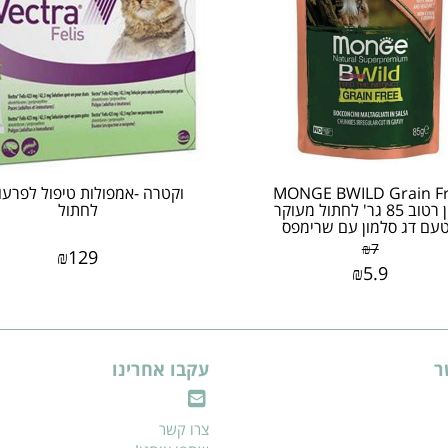
MONGE BWILD Grain F
וקטרה -אמפולות טיפול לפרעו
מזון רטוב 85 גר' לחתול מעוקר
לחתול
עם דג סלמון עם שרימפס
₪
7
₪
129
₪
5.9
ר
עקבו אחרינו
צרו קשר