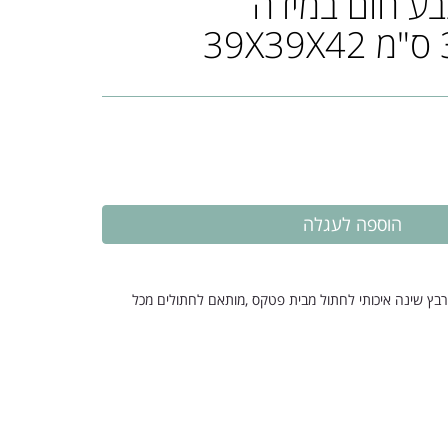
Vin) צבע חום במידה
3
בץ שינה איכותי לחתול מבית פטקס ,מותאם לחתולים מכל