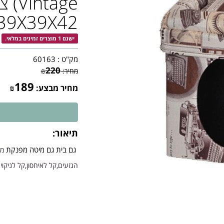
tage
39X39X42 ס"מ 9X39X42
ישנם 1 מוצרים זמינים במלאי.
מק"ט :
60163
220
מחיר:
₪
189
מחיר מבצע:
₪
תיאור:
גם בית גם מיטה מפנקת
מר
הגזעים,קל לאיחסון,קל לניקוי