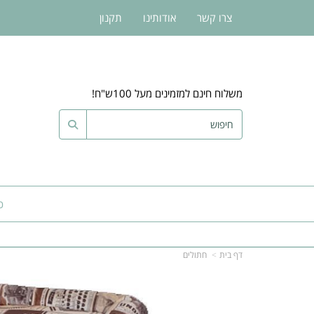
צרו קשר
אודותינו
תקנון
משלוח חינם למזמינים מעל 100ש"ח!
כ
דף בית
חתולים