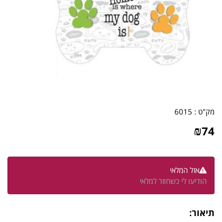
מק"ט :
6015
₪
74
אזל המלאי
הודיעו לי כשחוזר למלאי
תיאור: