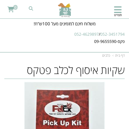
0
תפריט
משלוח חינם למזמינים מעל 100ש"ח!
052-4629897
/
052-3451794
פקס-09-9655590
דף בית
כלבים
שקיות איסוף לכלב פטקס