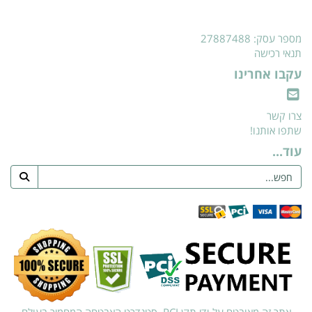
מספר עסק: 27887488
תנאי רכישה
עקבו אחרינו
צרו קשר
שתפו אותנו!
עוד...
אתר זה מאובטח על-ידי תקן PCI, סטנדרט האבטחה המחמיר בעולם