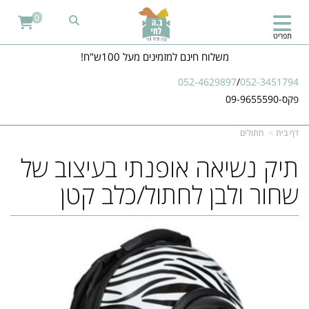
0
תפריט
משלוח חינם למזמינים מעל 100ש"ח!
052-4629897
/
052-3451794
פקס-09-9655590
דף בית
חתולים
תיק נשיאה אופנתי בעיצוב של
שחור ולבן לחתול/כלב קטן