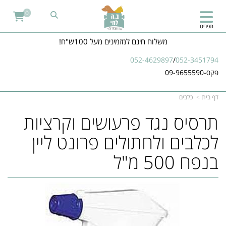
0
תפריט
משלוח חינם למזמינים מעל 100ש"ח!
052-4629897
/
052-3451794
פקס-09-9655590
דף בית
כלבים
תרסיס נגד פרעושים וקרציות
לכלבים ולחתולים פרונט ליין
בנפח 500 מ"ל