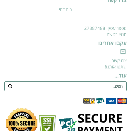
ב.ה לחי
מספר עסק: 27887488
תנאי רכישה
עקבו אחרינו
צרו קשר
שתפו אותנו!
עוד...