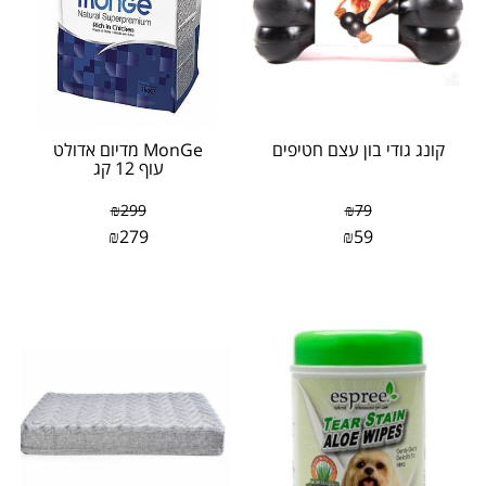
קונג גודי בון עצם חטיפים
MonGe מדיום אדולט
עוף 12 קג
₪
299
₪
79
₪
279
₪
59