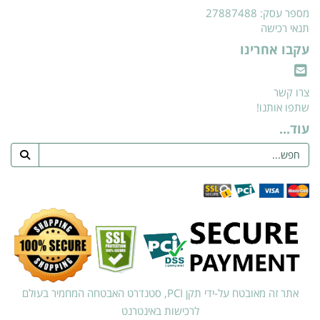
מספר עסק: 27887488
תנאי רכישה
עקבו אחרינו
צרו קשר
שתפו אותנו!
עוד...
אתר זה מאובטח על-ידי תקן PCI, סטנדרט האבטחה המחמיר בעולם
לרכישות באינטרנט