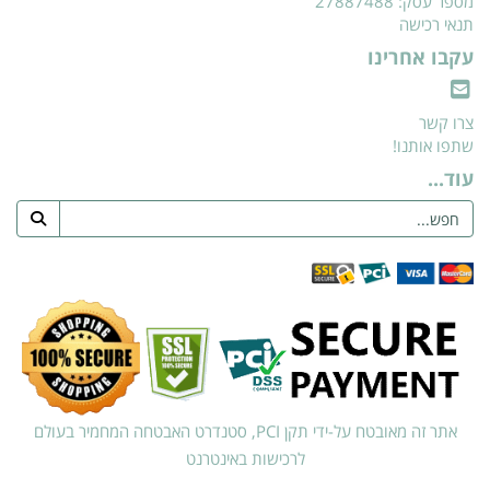
מספר עסק: 27887488
תנאי רכישה
עקבו אחרינו
צרו קשר
שתפו אותנו!
עוד...
אתר זה מאובטח על-ידי תקן PCI, סטנדרט האבטחה המחמיר בעולם
לרכישות באינטרנט