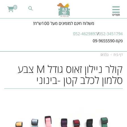
0
תפריט
משלוח חינם למזמינים מעל 100ש"ח!
052-4629897
/
052-3451794
פקס-09-9655590
דף בית
כלבים
​קולר ניילון זאוס גודל M צבע
סלמון לכלב קטן -בינוני