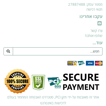
מספר עסק: 27887488
תנאי רכישה
עקבו אחרינו
צרו קשר
שתפו אותנו!
עוד...
אתר זה מאובטח על-ידי תקן PCI, סטנדרט האבטחה המחמיר בעולם
לרכישות באינטרנט