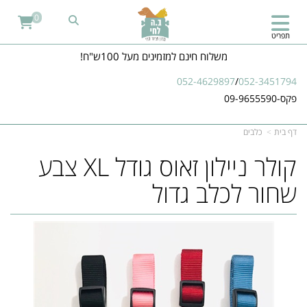
0
תפריט
משלוח חינם למזמינים מעל 100ש"ח!
052-4629897
/
052-3451794
פקס-09-9655590
דף בית
כלבים
​קולר ניילון זאוס גודל XL צבע
שחור לכלב גדול