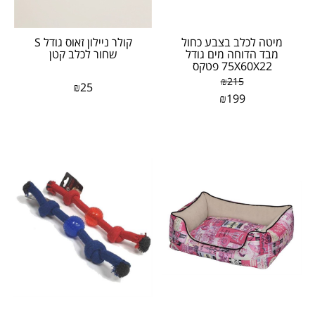
מיטה לכלב בצבע כחול
קולר ניילון זאוס גודל S
מבד הדוחה מים גודל
שחור לכלב קטן
75X60X22 פטקס
₪
215
₪
25
₪
199