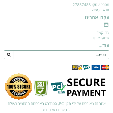
מספר עסק: 27887488
תנאי רכישה
עקבו אחרינו
צרו קשר
שתפו אותנו!
עוד...
אתר זה מאובטח על-ידי תקן PCI, סטנדרט האבטחה המחמיר בעולם
לרכישות באינטרנט