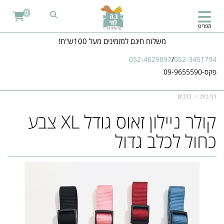
0
תפריט
משלוח חינם למזמינים מעל 100ש"ח!
052-4629897
/
052-3451794
פקס-09-9655590
דף בית
כלבים
​​קולר ניילון זאוס גודל XL צבע
כחול לכלב גדול