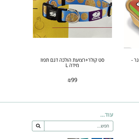
בה מעדן פטה לכלב 300 גר -
סט קולר+רצועת הולכה דגם תפוז
מידה L
₪
99
עוד...