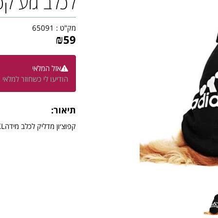
לכלב גזע קטן/ מ
מק"ט :
65091
₪
59
אזל המלאי
הודיעו לי כשחוזר למלאי
תיאור:
קפוצ׳ון מדליק לכלב מידהXXL לכלב קטן מיני עד 9 קג צבע שחור