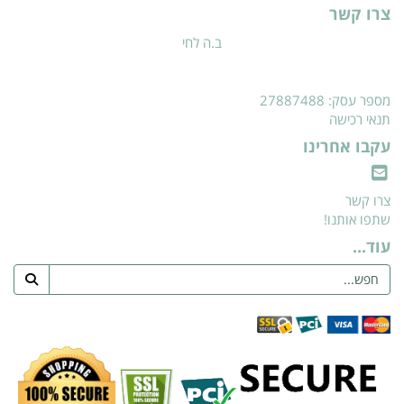
צרו קשר
ב.ה לחי
מספר עסק: 27887488
תנאי רכישה
עקבו אחרינו
צרו קשר
שתפו אותנו!
עוד...