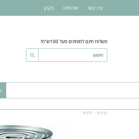
צרו קשר
אודותינו
תקנון
משלוח חינם למזמינים מעל 100ש"ח!
כ
דף בית
כלבים