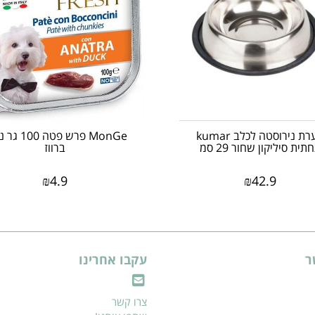
קערת נירוסטה לכלב kumar
MonGe פרש פטה 
תית סיליקון שחור 29 סמ
ברווז
₪
4.9
₪
42.9
ר
עקבו אחרינו
צרו קשר