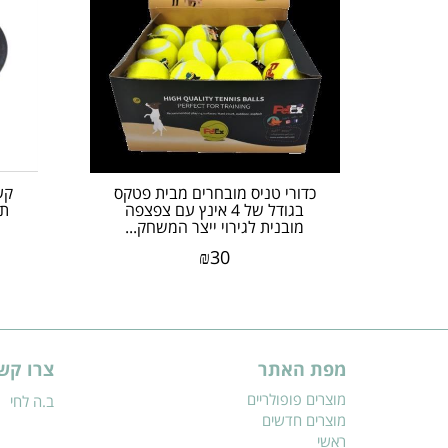
כדורי טניס מובחרים מבית פטקס
בגודל של 4 אינץ עם צפצפה
תח
מובנית לגירוי ייצר המשחק...
₪
30
מפת האתר
צרו קש
מוצרים פופולריים
ב.ה לחי
מוצרים חדשים
ראשי