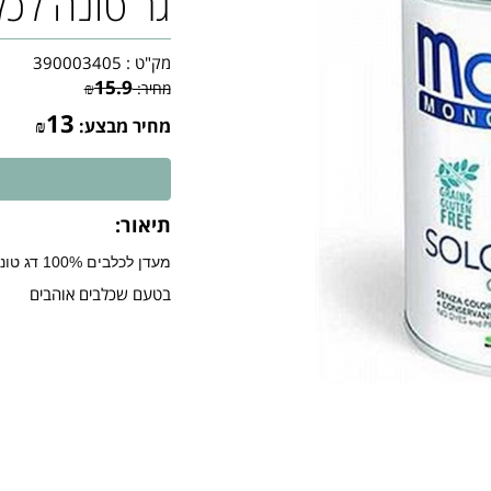
גר טונה לכל
מק"ט :
390003405
15.9
מחיר:
₪
13
מחיר מבצע:
₪
תיאור:
מעדן לכלבים 100% דג טונה טרי,מבוסס על חלבון טונה בלבד. ללא דגנים
בטעם שכלבים אוהבים