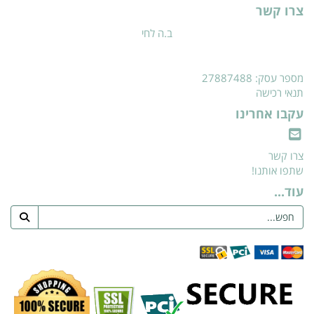
צרו קשר
ב.ה לחי
מספר עסק: 27887488
תנאי רכישה
עקבו אחרינו
צרו קשר
שתפו אותנו!
עוד...