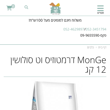
0
תפריט
משלוח חינם למזמינים מעל 100ש"ח!
052-4629897
/
052-3451794
פקס-09-9655590
דף בית
כלבים
MonGe דרמטוזיס וט סולושין
12 קג