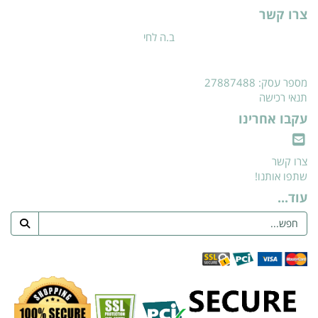
צרו קשר
ב.ה לחי
מספר עסק: 27887488
תנאי רכישה
עקבו אחרינו
צרו קשר
שתפו אותנו!
עוד...